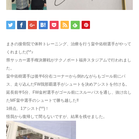
まきの接骨院で体幹トレーニング、治療を行う畠中佑樹選手がやって
くれました(^^♪
県サッカー選手権決勝戦がテクノポート福井スタジアムで行われまし
た。
畠中佑樹選手は後半6分右コーナーから倒れながらもゴール前にパ
ス、走り込んだFW我那覇選手がシュートを決めアシストを付ける。
延長前半5分、FW金村選手がゴール前にスルーパスを通し、抜け出し
たMF畠中選手のシュートで勝ち越した‼
1得点、1アシスト(^^)！
怪我から復帰して間もないですが、結果を残せました。