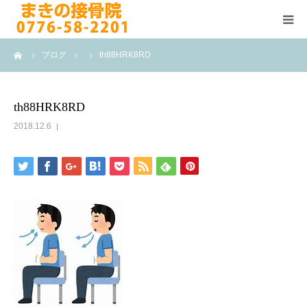
ーム
ブログ
th88HRK8RD
HOME
施術メニュー
th88HRK8RD
2018.12.6
よくある質問
医院案内
院長紹介
ブログ