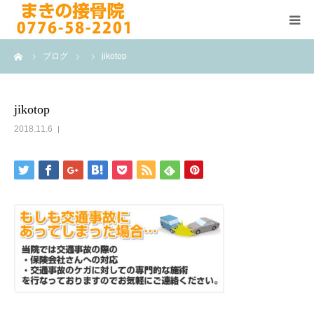
ーム
ブログ
jikotop
HOME
施術メニュー
jikotop
2018.11.6
よくある質問
医院案内
院長紹介
ブログ