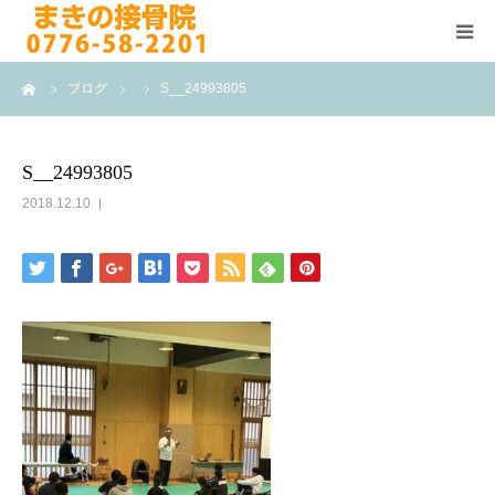
ーム
ブログ
S__24993805
HOME
施術メニュー
S__24993805
2018.12.10
よくある質問
医院案内
院長紹介
ブログ