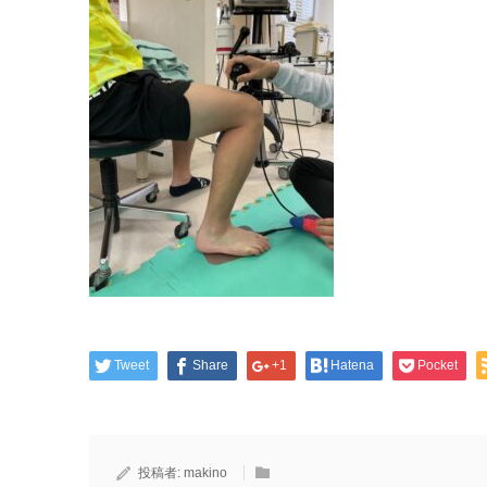
Tweet
Share
+1
Hatena
Pocket
投稿者:
makino