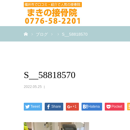
ホーム
ブログ
S__58818570
S__58818570
2022.05.25
Tweet
Share
+1
Hatena
Pocket