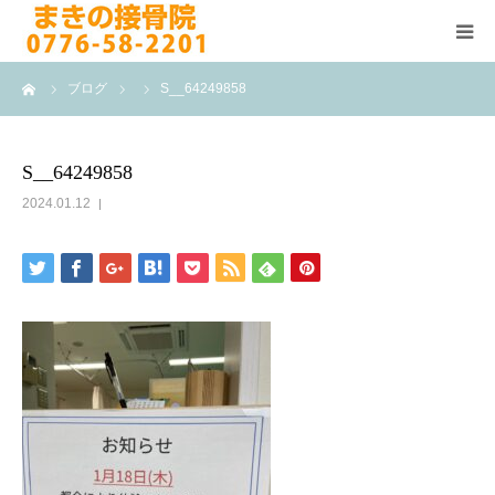
ーム
ブログ
S__64249858
HOME
施術メニュー
S__64249858
2024.01.12
よくある質問
医院案内
院長紹介
ブログ