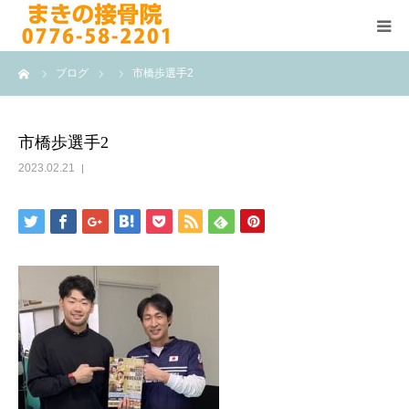
ーム
ブログ
市橋歩選手2
HOME
施術メニュー
市橋歩選手2
2023.02.21
よくある質問
医院案内
院長紹介
ブログ