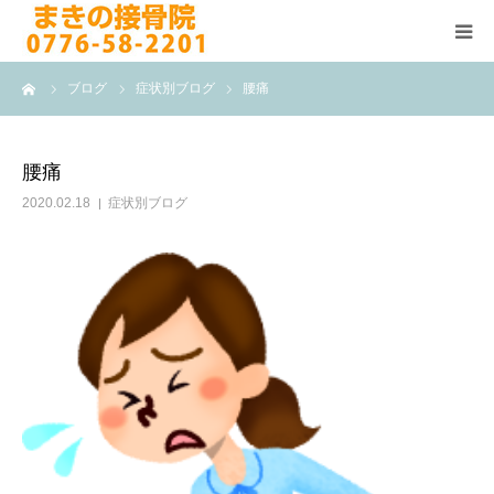
ーム
ブログ
症状別ブログ
腰痛
HOME
施術メニュー
腰痛
2020.02.18
症状別ブログ
よくある質問
医院案内
院長紹介
ブログ