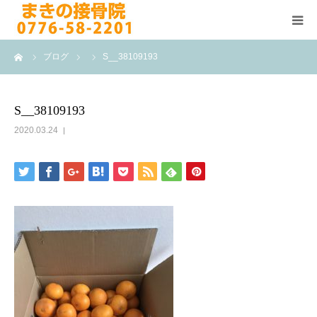
ーム
ブログ
S__38109193
HOME
施術メニュー
S__38109193
2020.03.24
よくある質問
医院案内
院長紹介
ブログ