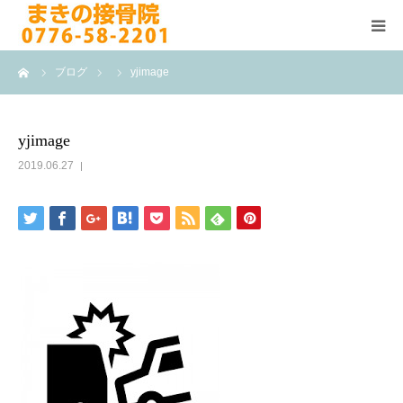
ーム
ブログ
yjimage
HOME
施術メニュー
yjimage
2019.06.27
よくある質問
医院案内
院長紹介
ブログ