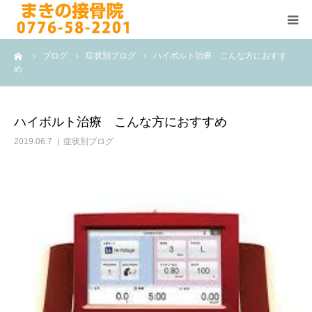
ーム
ブログ
症状別ブログ
ハイボルト治療 こんな方におすす
HOME
め
施術メニュー
ハイボルト治療 こんな方におすすめ
よくある質問
2019.06.7
症状別ブログ
医院案内
院長紹介
ブログ