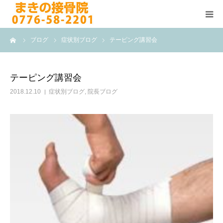
ーム
ブログ
症状別ブログ
テーピング講習会
HOME
施術メニュー
テーピング講習会
2018.12.10
症状別ブログ
,
院長ブログ
よくある質問
医院案内
院長紹介
ブログ