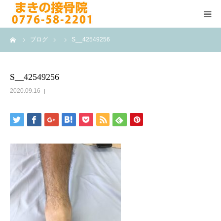
ーム
ブログ
S__42549256
HOME
施術メニュー
S__42549256
2020.09.16
よくある質問
医院案内
院長紹介
ブログ