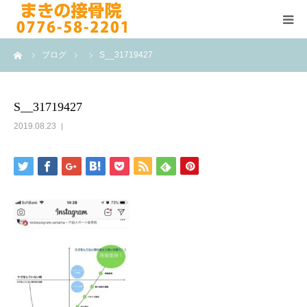
ーム
ブログ
S__31719427
HOME
施術メニュー
S__31719427
2019.08.23
よくある質問
医院案内
院長紹介
ブログ