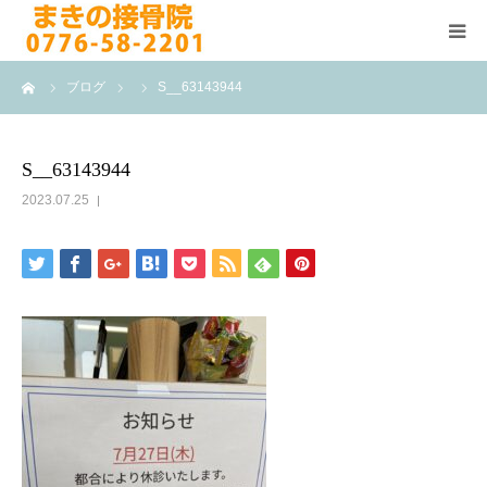
ーム
ブログ
S__63143944
HOME
施術メニュー
S__63143944
2023.07.25
よくある質問
医院案内
院長紹介
ブログ